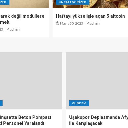
IZED
UNCATEGORIZED
olarak değil modüllere
Haftayı yükselişle açan 5 altcoin
emek
Mayıs 30, 2025
admin
25
admin
GÜNDEM
 İnşaatta Beton Pompası
Uşakspor Deplasmanda Af
 İki Personel Yaralandı
ile Karşılaşacak