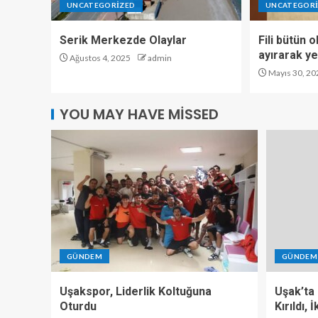
UNCATEGORIZED
UNCATEGOR
Serik Merkezde Olaylar
Fili bütün 
ayırarak y
Ağustos 4, 2025
admin
Mayıs 30, 20
YOU MAY HAVE MISSED
GÜNDEM
GÜNDEM
Uşakspor, Liderlik Koltuğuna
Uşak’ta
Oturdu
Kırıldı,