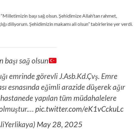
 “Milletimizin başı sağ olsun. Şehidimize Allah’tan rahmet,
ığı diliyorum. Şehidimizin makamı ali olsun” tabirlerine yer verdi.
n başı sağ olsun
ğı emrinde görevli J.Asb.Kd.Çvş. Emre
ı esnasında eğimli arazide düşerek ağır
ğı hastanede yapılan tüm müdahalelere
 olmuştur.…
pic.twitter.com/eK1vCckuLc
liYerlikaya)
May 28, 2025