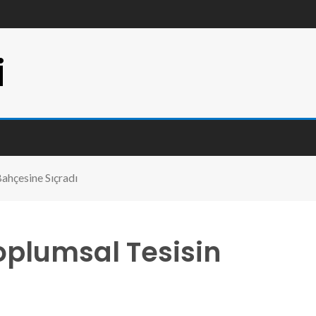
i
ahçesine Sıçradı
oplumsal Tesisin