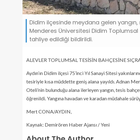
Didim ilçesinde meydana gelen yangın, r
Menderes Üniversitesi Didim Toplumsal Te
tahliye edildiği bildirildi.
ALEVLER TOPLUMSAL TESİSİN BAHÇESİNE SIÇR
Aydın’ın Didim ilçesi 75’inci Yıl Sanayi Sitesi yakınlar
tesiriyle kısa müddette geniş alana yayıldı. Adnan M
Oteli’nin bulunduğu alana ilerleyen yangın, tesis bahçe
öğrenildi. Yangına havadan ve karadan müdahale sürüy
Mert CONA/AYDIN,
Kaynak: Demirören Haber Ajansı / Yeni
About The Author