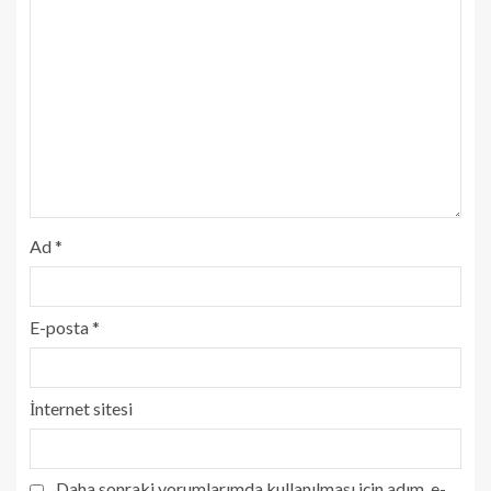
Ad
*
E-posta
*
İnternet sitesi
Daha sonraki yorumlarımda kullanılması için adım, e-