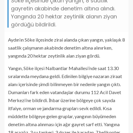
Söke ilçesinde çıkan yangın, 8 saatlik
gayretin akabinde denetim altına alındı.
Yangında 20 hektar zeytinlik alanın ziyan
gördüğü bildirildi.
Aydın’ın Söke ilçesinde zirai alanda çıkan yangın, yaklaşık 8
saatlik çalışmanın akabinde denetim altına alınırken,
yangında 20 hektar zeytinlik alan ziyan gördü.
Yangın, Söke ilçesi Nalbantlar Mahallesi’nde saat 13.30
sıralarında meydana geldi. Edinilen bilgiye nazaran ziraat
alanı içerisinde şimdi bilinmeyen bir nedenle yangın çıktı.
Dumanları fark eden vatandaşlar durumu 112 Acil Davet
Merkezi’ne bildirdi. İhbar üzerine bölgeye çok sayıda
itfaiye, orman ve jandarma grupları sevk edildi. Kısa
müddette bölgeye gelen gruplar, yangının büyümeden
denetim altına alınması için ağır gayret sarf etti. Yangına
18 arazöz, 3 su tankeri, 3 dozer ile karadan, 7 helikopter