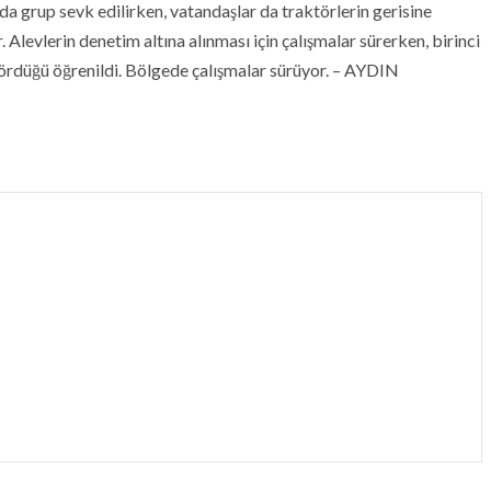
a grup sevk edilirken, vatandaşlar da traktörlerin gerisine
. Alevlerin denetim altına alınması için çalışmalar sürerken, birinci
ördüğü öğrenildi. Bölgede çalışmalar sürüyor. – AYDIN