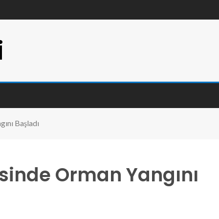
i
gını Başladı
lçesinde Orman Yangını