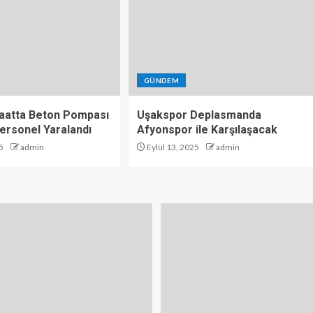
GÜNDEM
şaatta Beton Pompası
Uşakspor Deplasmanda
 Personel Yaralandı
Afyonspor ile Karşılaşacak
5
admin
Eylül 13, 2025
admin