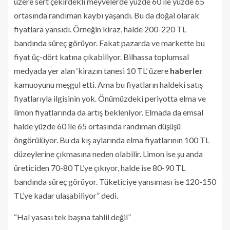
üzere sert çekirdekli meyvelerde yüzde 60 ile yüzde 65
ortasında randıman kaybı yaşandı. Bu da doğal olarak
fiyatlara yansıdı. Örneğin kiraz, halde 200-220 TL
bandında süreç görüyor. Fakat pazarda ve markette bu
fiyat üç-dört katına çıkabiliyor. Bilhassa toplumsal
medyada yer alan ‘kirazın tanesi 10 TL’ üzere
haberler
kamuoyunu meşgul etti. Ama bu fiyatların haldeki satış
fiyatlarıyla ilgisinin yok. Önümüzdeki periyotta elma ve
limon fiyatlarında da artış bekleniyor. Elmada da emsal
halde yüzde 60 ile 65 ortasında randıman düşüşü
öngörülüyor. Bu da kış aylarında elma fiyatlarının 100 TL
düzeylerine çıkmasına neden olabilir. Limon ise şu anda
üreticiden 70-80 TL’ye çıkıyor, halde ise 80-90 TL
bandında süreç görüyor. Tüketiciye yansıması ise 120-150
TL’ye kadar ulaşabiliyor” dedi.
“Hal yasası tek başına tahlil değil”