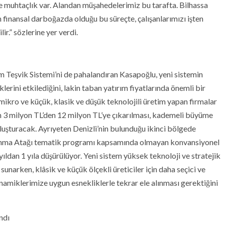
le muhtaçlık var. Alandan müşahedelerimiz bu tarafta. Bilhassa
 finansal darboğazda olduğu bu süreçte, çalışanlarımızı işten
.” sözlerine yer verdi.
rım Teşvik Sistemi’ni de pahalandıran Kasapoğlu, yeni sistemin
lerini etkilediğini, lakin taban yatırım fiyatlarında önemli bir
 mikro ve küçük, klasik ve düşük teknolojili üretim yapan firmalar
yatın 3 milyon TL’den 12 milyon TL’ye çıkarılması, kademeli büyüme
luşturacak. Ayrıyeten Denizli’nin bulunduğu ikinci bölgede
alkınma Atağı tematik programı kapsamında olmayan konvansiyonel
yıldan 1 yıla düşürülüyor. Yeni sistem yüksek teknoloji ve stratejik
unarken, klâsik ve küçük ölçekli üreticiler için daha seçici ve
inamiklerimize uygun esnekliklerle tekrar ele alınması gerektiğini
ndı