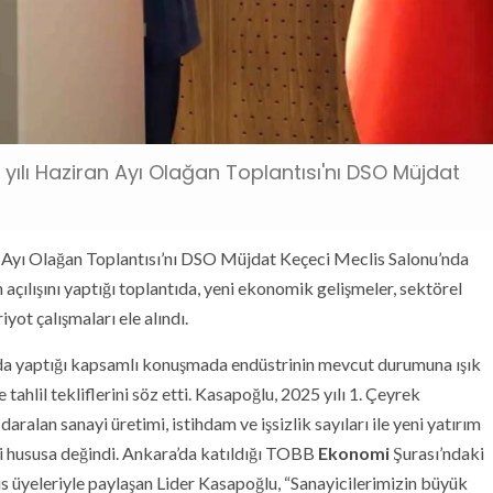
 yılı Haziran Ayı Olağan Toplantısı'nı DSO Müjdat
n Ayı Olağan Toplantısı’nı DSO Müjdat Keçeci Meclis Salonu’nda
açılışını yaptığı toplantıda, yeni ekonomik gelişmeler, sektörel
yot çalışmaları ele alındı.
da yaptığı kapsamlı konuşmada endüstrinin mevcut durumuna ışık
e tahlil tekliflerini söz etti. Kasapoğlu, 2025 yılı 1. Çeyrek
aralan sanayi üretimi, istihdam ve işsizlik sayıları ile yeni yatırım
tli hususa değindi. Ankara’da katıldığı TOBB
Ekonomi
Şurası’ndaki
lis üyeleriyle paylaşan Lider Kasapoğlu, “Sanayicilerimizin büyük