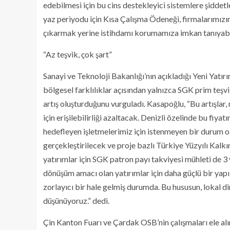
edebilmesi için bu cins destekleyici sistemlere şiddet
yaz periyodu için Kısa Çalışma Ödeneği, firmalarımızın
çıkarmak yerine istihdamı korumamıza imkan tanıyabilir
“Az teşvik, çok şart”
Sanayi ve Teknoloji Bakanlığı’nın açıkladığı Yeni Yatı
bölgesel farklılıklar açısından yalnızca SGK prim teşvik
artış oluşturduğunu vurguladı. Kasapoğlu, “Bu artışlar,
için erişilebilirliği azaltacak. Denizli özelinde bu fi
hedefleyen işletmelerimiz için istenmeyen bir durum o
gerçekleştirilecek ve proje bazlı Türkiye Yüzyılı K
yatırımlar için SGK patron payı takviyesi mühleti de 3 
dönüşüm amacı olan yatırımlar için daha güçlü bir yapı s
zorlayıcı bir hale gelmiş durumda. Bu hususun, lokal d
düşünüyoruz.” dedi.
Çin Kanton Fuarı ve Çardak OSB’nin çalışmaları ele alı