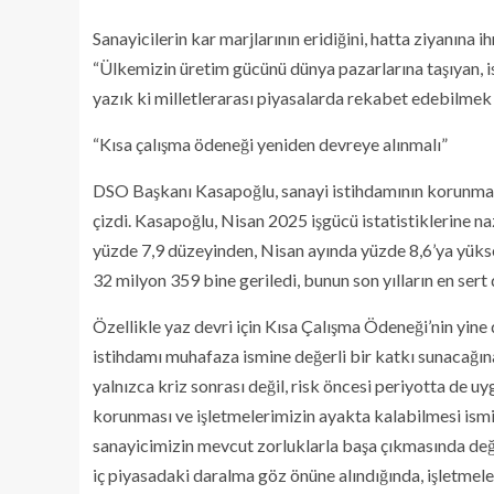
Sanayicilerin kar marjlarının eridiğini, hatta ziyanına
“Ülkemizin üretim gücünü dünya pazarlarına taşıyan, 
yazık ki milletlerarası piyasalarda rekabet edebilmek 
“Kısa çalışma ödeneği yeniden devreye alınmalı”
DSO Başkanı Kasapoğlu, sanayi istihdamının korunması v
çizdi. Kasapoğlu, Nisan 2025 işgücü istatistiklerine na
yüzde 7,9 düzeyinden, Nisan ayında yüzde 8,6’ya yükseld
32 milyon 359 bine geriledi, bunun son yılların en sert
Özellikle yaz devri için Kısa Çalışma Ödeneği’nin yine
istihdamı muhafaza ismine değerli bir katkı sunacağına
yalnızca kriz sonrası değil, risk öncesi periyotta de uy
korunması ve işletmelerimizin ayakta kalabilmesi ismi
sanayicimizin mevcut zorluklarla başa çıkmasında değer
iç piyasadaki daralma göz önüne alındığında, işletmele