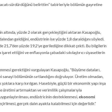
hracatı sürdürdüğünü belirttim” tabirleriyle bölümün gayretine
in altında, yüzde 2 olarak gerçekleştiğini aktaran Kasapoğlu,
lından geldiğini, endüstrinin ise yüzde 1,8 daraldığını söyledi.
e 21,7’den yüzde 19,2’ye gerilediğine dikkat çekti. Bu bilgilerin
ret ettiğini ve enflasyonla çabadaki sıkılaştırıcı siyasetlerin
lenmesi gerektiğini vurgulayan Kasapoğlu, “Büyüme dataları,
tini sanayi bölümünün sırtlandığını doğruluyor. Üretim olmadan,
şoklara karşı kırılgan. Hasebiyle, güçlü bir ekonomik yapı inşa
 üretimi artırmaktan ve verimlilik çalışmalarıyla
ygunlaştırılması, endüstricinin desteklenmesi,
ekonomi
çirilmesi, gerçek dalın ayakta kalabilmesi için değerlidir.”