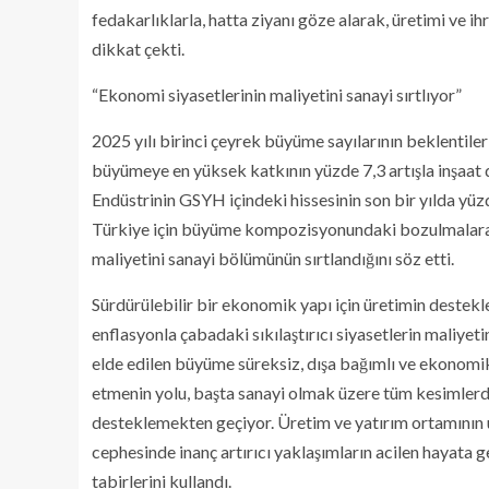
fedakarlıklarla, hatta ziyanı göze alarak, üretimi ve i
dikkat çekti.
“Ekonomi siyasetlerinin maliyetini sanayi sırtlıyor”
2025 yılı birinci çeyrek büyüme sayılarının beklentiler
büyümeye en yüksek katkının yüzde 7,3 artışla inşaat da
Endüstrinin GSYH içindeki hissesinin son bir yılda yüzd
Türkiye için büyüme kompozisyonundaki bozulmalara işa
maliyetini sanayi bölümünün sırtlandığını söz etti.
Sürdürülebilir bir ekonomik yapı için üretimin destek
enflasyonla çabadaki sıkılaştırıcı siyasetlerin maliye
elde edilen büyüme süreksiz, dışa bağımlı ve ekonomik 
etmenin yolu, başta sanayi olmak üzere tüm kesimlerde
desteklemekten geçiyor. Üretim ve yatırım ortamının u
cephesinde inanç artırıcı yaklaşımların acilen hayata ge
tabirlerini kullandı.