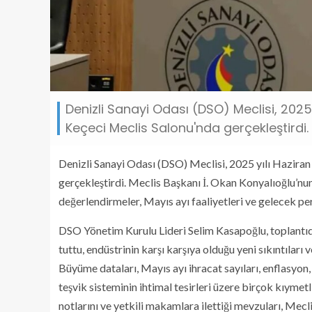
Denizli Sanayi Odası (DSO) Meclisi, 2025
Keçeci Meclis Salonu'nda gerçekleştirdi.
Denizli Sanayi Odası (DSO) Meclisi, 2025 yılı Hazira
gerçekleştirdi. Meclis Başkanı İ. Okan Konyalıoğlu’nun 
değerlendirmeler, Mayıs ayı faaliyetleri ve gelecek peri
DSO Yönetim Kurulu Lideri Selim Kasapoğlu, toplantı
tuttu, endüstrinin karşı karşıya olduğu yeni sıkıntıları v
Büyüme dataları, Mayıs ayı ihracat sayıları, enflasyon, d
teşvik sisteminin ihtimal tesirleri üzere birçok kıyme
notlarını ve yetkili makamlara ilettiği mevzuları, Mec