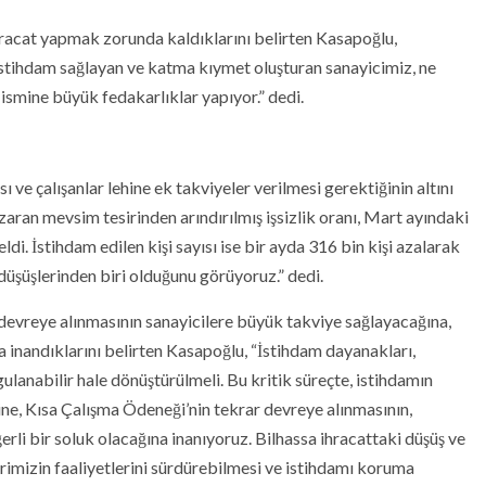
 ihracat yapmak zorunda kaldıklarını belirten Kasapoğlu,
istihdam sağlayan ve katma kıymet oluşturan sanayicimiz, ne
ismine büyük fedakarlıklar yapıyor.” dedi.
e çalışanlar lehine ek takviyeler verilmesi gerektiğinin altını
zaran mevsim tesirinden arındırılmış işsizlik oranı, Mart ayındaki
i. İstihdam edilen kişi sayısı ise bir ayda 316 bin kişi azalarak
 düşüşlerinden biri olduğunu görüyoruz.” dedi.
 devreye alınmasının sanayicilere büyük takviye sağlayacağına,
 inandıklarını belirten Kasapoğlu, “İstihdam dayanakları,
gulanabilir hale dönüştürülmeli. Bu kritik süreçte, istihdamın
ne, Kısa Çalışma Ödeneği’nin tekrar devreye alınmasının,
li bir soluk olacağına inanıyoruz. Bilhassa ihracattaki düşüş ve
rimizin faaliyetlerini sürdürebilmesi ve istihdamı koruma