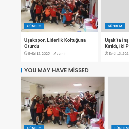
GÜNDEM
GÜNDEM
Uşakspor, Liderlik Koltuğuna
Uşak’ta İn
Oturdu
Kırıldı, İki
Eylül 15, 2025
admin
Eylül 13, 202
YOU MAY HAVE MISSED
GÜNDEM
GÜNDEM