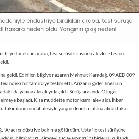
ı nedeniyle endüstriye bırakılan araba, test sürüşü
i hasara neden oldu. Yangının çıkış nedeni
üstriye bırakılan araba, test sürüşü sırasında alevlere teslim
eldi.
dana geldi. Edinilen bilgiye nazaran Mahmut Karadağ, 09 AED 009
itesi’ndeki bir tamirciye teslim etti. Arızanın giderilmesinin
ağ’ı da yanına alarak yola çıktı. Sürüş sırasında Otogar
elmeye başladı. Kısa müddette motor kısmı alev aldı. İhbar
ldi. Takımların müdahalesiyle yangın denetim altına alındı fakat
 “Aracı endüstriye bakıma götürdüm. Usta ile test sürüşüne
dığını bilmiyoruz. Kimseyi suçlayamayız” tabirlerini kullandı.