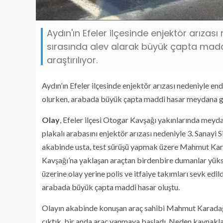
Aydın'ın Efeler ilçesinde enjektör arızas
sırasında alev alarak büyük çapta madd
araştırılıyor.
Aydın’ın Efeler ilçesinde enjektör arızası nedeniyle end
olurken, arabada büyük çapta maddi hasar meydana g
Olay
, Efeler ilçesi Otogar Kavşağı yakınlarında mey
plakalı arabasını enjektör arızası nedeniyle 3. Sanayi S
akabinde usta, test sürüşü yapmak üzere Mahmut Karad
Kavşağı’na yaklaşan araçtan birdenbire dumanlar yüks
üzerine olay yerine polis ve itfaiye takımları sevk edi
arabada büyük çapta maddi hasar oluştu.
Olayın akabinde konuşan araç sahibi Mahmut Karadağ,
çıktık, bir anda araç yanmaya başladı. Neden kaynaklan