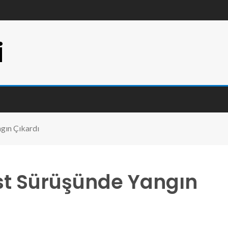
i
ngın Çıkardı
est Sürüşünde Yangın