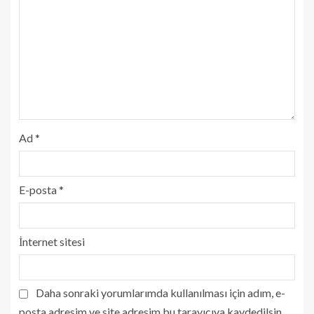
Ad
*
E-posta
*
İnternet sitesi
Daha sonraki yorumlarımda kullanılması için adım, e-
posta adresim ve site adresim bu tarayıcıya kaydedilsin.