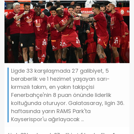
Ligde 33 karşılaşmada 27 galibiyet, 5
beraberlik ve 1 hezimet yaşayan sarı-
kırmızılı takım, en yakın takipçisi
Fenerbahçe'nin 8 puan önünde liderlik
koltuğunda oturuyor. Galatasaray, ligin 36.
haftasında yarın RAMS Park'ta
Kayserispor'u ağırlayacak ...