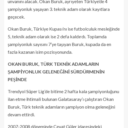
unvanını alacak. Okan Buruk, ayrıyeten Türkiye’de 4
şampiyonluk yaşayan 3. teknik adam olarak kayıtlara
geçecek.
Okan Buruk, Türkiye Kupası’nı ise futbolculuk mesleğinde
5, teknik adam olarak ise 2 defa kaldırdı. Toplamda
şampiyonluk sayısını 7’ye taşıyan Buruk, kupada da en
fazla kazanan isim pozisyonunda.
OKAN BURUK, TÜRK TEKNİK ADAMLARIN
ŞAMPİYONLUK GELENEĞİNİ SÜRDÜRMENİN
PEŞİNDE
Trendyol Süper Lig’de bitime 2 hafta kala şampiyonluğunu
ilan etme ihtimali bulunan Galatasaray’ı çalıştıran Okan
Buruk, Türk teknik adamların şampiyon olma geleneğini
devam ettirdi.
2007-2008 döneminde Cevat Güler idaresindeki