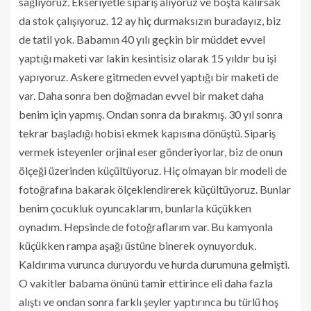
sağlıyoruz. Ekseriyetle sipariş alıyoruz ve boşta kalırsak
da stok çalışıyoruz. 12 ay hiç durmaksızın buradayız, biz
de tatil yok. Babamın 40 yılı geçkin bir müddet evvel
yaptığı maketi var lakin kesintisiz olarak 15 yıldır bu işi
yapıyoruz. Askere gitmeden evvel yaptığı bir maketi de
var. Daha sonra ben doğmadan evvel bir maket daha
benim için yapmış. Ondan sonra da bırakmış. 30 yıl sonra
tekrar başladığı hobisi ekmek kapısına dönüştü. Sipariş
vermek isteyenler orjinal eser gönderiyorlar, biz de onun
ölçeği üzerinden küçültüyoruz. Hiç olmayan bir modeli de
fotoğrafına bakarak ölçeklendirerek küçültüyoruz. Bunlar
benim çocukluk oyuncaklarım, bunlarla küçükken
oynadım. Hepsinde de fotoğraflarım var. Bu kamyonla
küçükken rampa aşağı üstüne binerek oynuyorduk.
Kaldırıma vurunca duruyordu ve hurda durumuna gelmişti.
O vakitler babama önünü tamir ettirince eli daha fazla
alıştı ve ondan sonra farklı şeyler yaptırınca bu türlü hoş