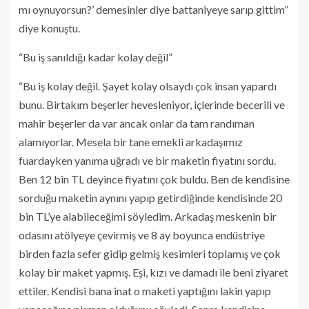
mı oynuyorsun?’ demesinler diye battaniyeye sarıp gittim”
diye konuştu.
“Bu iş sanıldığı kadar kolay değil”
“Bu iş kolay değil. Şayet kolay olsaydı çok insan yapardı
bunu. Birtakım beşerler hevesleniyor, içlerinde becerili ve
mahir beşerler da var ancak onlar da tam randıman
alamıyorlar. Mesela bir tane emekli arkadaşımız
fuardayken yanıma uğradı ve bir maketin fiyatını sordu.
Ben 12 bin TL deyince fiyatını çok buldu. Ben de kendisine
sorduğu maketin aynını yapıp getirdiğinde kendisinde 20
bin TL’ye alabileceğimi söyledim. Arkadaş meskenin bir
odasını atölyeye çevirmiş ve 8 ay boyunca endüstriye
birden fazla sefer gidip gelmiş kesimleri toplamış ve çok
kolay bir maket yapmış. Eşi, kızı ve damadı ile beni ziyaret
ettiler. Kendisi bana inat o maketi yaptığını lakin yapıp