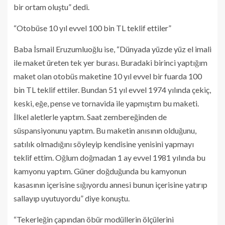
bir ortam oluştu” dedi.
“Otobüse 10 yıl evvel 100 bin TL teklif ettiler”
Baba İsmail Eruzumluoğlu ise, “Dünyada yüzde yüz el imali
ile maket üreten tek yer burası. Buradaki birinci yaptığım
maket olan otobüs maketine 10 yıl evvel bir fuarda 100
bin TL teklif ettiler. Bundan 51 yıl evvel 1974 yılında çekiç,
keski, eğe, pense ve tornavida ile yapmıştım bu maketi.
İlkel aletlerle yaptım. Saat zembereğinden de
süspansiyonunu yaptım. Bu maketin anısının olduğunu,
satılık olmadığını söyleyip kendisine yenisini yapmayı
teklif ettim. Oğlum doğmadan 1 ay evvel 1981 yılında bu
kamyonu yaptım. Güner doğduğunda bu kamyonun
kasasının içerisine sığıyordu annesi bunun içerisine yatırıp
sallayıp uyutuyordu” diye konuştu.
“Tekerleğin çapından öbür modüllerin ölçülerini