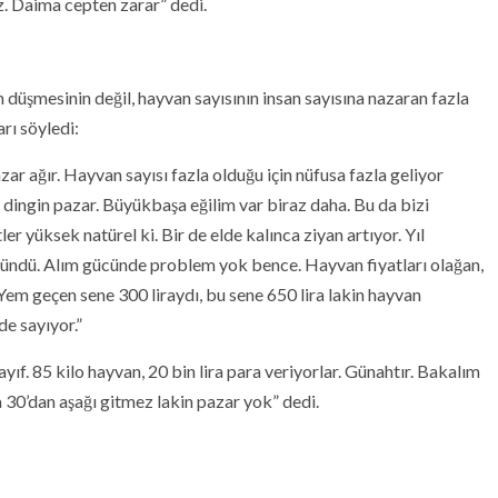
z. Daima cepten zarar” dedi.
düşmesinin değil, hayvan sayısının insan sayısına nazaran fazla
rı söyledi:
ar ağır. Hayvan sayısı fazla olduğu için nüfusa fazla geliyor
 dingin pazar. Büyükbaşa eğilim var biraz daha. Bu da bizi
r yüksek natürel ki. Bir de elde kalınca ziyan artıyor. Yıl
zgündü. Alım gücünde problem yok bence. Hayvan fiyatları olağan,
. Yem geçen sene 300 liraydı, bu sene 650 lira lakin hayvan
de sayıyor.”
yıf. 85 kilo hayvan, 20 bin lira para veriyorlar. Günahtır. Bakalım
sa 30’dan aşağı gitmez lakin pazar yok” dedi.