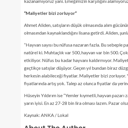
kazanamıyoruz yani. Emeğimizin karşılığını alamıyoru
“Maliyetler bizi zorluyor”
Ahmet Aliden, satışların düşük olmasında alım gücünün 
olmasından kaynaklandığını lisana getirdi. Aliden, şunla
“Hayvan sayısı bu nüfusa nazaran fazla. Bu sebeple paz
natürel ki. Muhtaçlık var 500, hayvan var bin 500. Çok
etkiliyor. Nüfus bu kadar hayvanı kaldırmıyor. Maliyetle
geçtikçe satışlar düşüyor. Geçen yıl bundan biraz dü
herkesin alabileceği fiyatlar. Maliyetler bizi zorluyor
fiyatlarında artış yok. Talep az olunca fiyatlar da yerin
Hüseyin Yıldırım ise “Yemler kıymetli, hayvan pazarı za
yarın iyisi. En az 27-28 bin lira olması lazım. Pazar ol
Kaynak: ANKA / Lokal