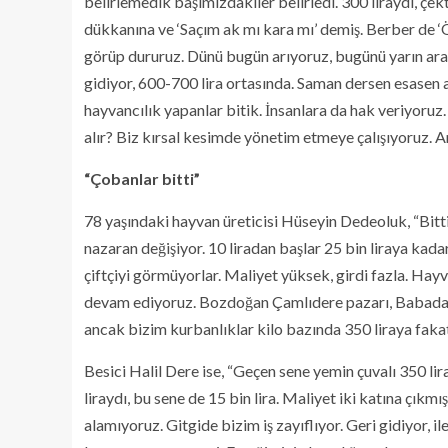
belirlemedik başımızdakiler belirledi. 300 liraydı, çek
dükkanına ve ‘Saçım ak mı kara mı’ demiş. Berber de ‘
görüp dururuz. Dünü bugün arıyoruz, bugünü yarın aray
gidiyor, 600-700 lira ortasında. Saman dersen esasen a
hayvancılık yapanlar bitik. İnsanlara da hak veriyoruz
alır? Biz kırsal kesimde yönetim etmeye çalışıyoruz. 
“Çobanlar bitti”
78 yaşındaki hayvan üreticisi Hüseyin Dedeoluk, “Bitt
nazaran değişiyor. 10 liradan başlar 25 bin liraya kada
çiftçiyi görmüyorlar. Maliyet yüksek, girdi fazla. Ha
devam ediyoruz. Bozdoğan Çamlıdere pazarı, Babadağ p
ancak bizim kurbanlıklar kilo bazında 350 liraya faka
Besici Halil Dere ise, “Geçen sene yemin çuvalı 350 li
liraydı, bu sene de 15 bin lira. Maliyet iki katına çıkmı
alamıyoruz. Gitgide bizim iş zayıflıyor. Geri gidiyor, il