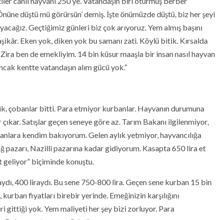
tiler canlı hayvanı 250’ye. Vatandaşın biri oturmuş berber
Önüne düştü mü görürsün’ demiş. İşte önümüzde düştü, biz her şeyi
acağız. Geçtiğimiz günleri biz çok arıyoruz. Yem almış başını
şikâr. Eken yok, diken yok bu samanı zati. Köylü bitik. Kırsalda
. Zira ben de emekliyim. 14 bin küsur maaşla bir insan nasıl hayvan
Ancak kentte vatandaşın alım gücü yok.”
ik, çobanlar bitti. Para etmiyor kurbanlar. Hayvanın durumuna
r çıkar. Satışlar geçen seneye göre az. Tarım Bakanı ilgilenmiyor,
yvanlara kendim bakıyorum. Gelen aylık yetmiyor, hayvancılığa
azarı, Nazilli pazarına kadar gidiyorum. Kasapta 650 lira et
t geliyor” biçiminde konuştu.
raydı, 400 liraydı. Bu sene 750-800 lira. Geçen sene kurban 15 bin
ş, kurban fiyatları birebir yerinde. Emeğinizin karşılığını
eri gittiği yok. Yem maliyeti her şey bizi zorluyor. Para