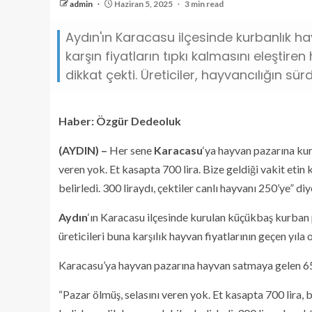
admin
Haziran 5, 2025
3 min read
Aydın'ın Karacasu ilçesinde kurbanlık ha
karşın fiyatların tıpkı kalmasını eleştir
dikkat çekti. Üreticiler, hayvancılığın sür
Haber: Özgür Dedeoluk
(AYDIN) –
Her sene
Karacasu
‘ya hayvan pazarına kur
veren yok. Et kasapta 700 lira. Bize geldiği vakit etin 
belirledi. 300 liraydı, çektiler canlı hayvanı 250’ye” di
Aydın
‘ın Karacasu ilçesinde kurulan küçükbaş kurban p
üreticileri buna karşılık hayvan fiyatlarının geçen yıla 
Karacasu’ya hayvan pazarına hayvan satmaya gelen 65 
“Pazar ölmüş, selasını veren yok. Et kasapta 700 lira, bi