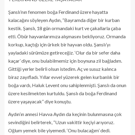
Şanslı’nın fenomen boğa Ferdinand üzere hayatta
kalacağını söyleyen Aydın, “Bayramda diğer bir kurban
kestik. Şanslı, 18 gün ormandaki kurt ve çakallarla çaba
etti. Öbür hayvanlarımıza alışmasını bekliyoruz. Ormanda
korkup, kaçtığı için ürkek bir hayvan oldu. Şanslı’yı
yayladaki sürümüze getireceğiz. ‘Olur da bir sefer daha
kaçar’ diye, onu bulabilmemiz için boynuna zil bağladım.
Gittiği yerler belirli olsun istedim. Aç ve susuz kalınca
biraz zayıfladı. Yıllar evvel yüzerek gelen kurbanlık bir
boğa vardı, Haluk Levent onu sahiplenmişti. Şanslı da onun
üzere kesilmekten kurtuldu. Şanslı da boğa Ferdinand
üzere yaşayacak” diye konuştu.
Aydın’ın annesi Havva Aydın da keçinin bulunmasına çok
sevindiğini belirterek, “Uzun vakittir keçiyi arıyoruz.
Oğlum yemek bile yiyemedi. ‘Onu bulacağım’ dedi.