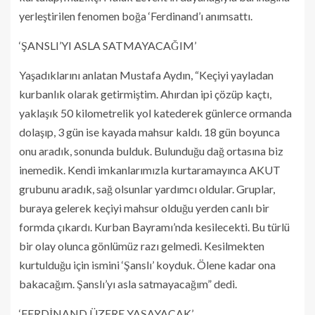
yerleştirilen fenomen boğa ‘Ferdinand’ı anımsattı.
‘ŞANSLI’YI ASLA SATMAYACAĞIM’
Yaşadıklarını anlatan Mustafa Aydın, “Keçiyi yayladan
kurbanlık olarak getirmiştim. Ahırdan ipi çözüp kaçtı,
yaklaşık 50 kilometrelik yol katederek günlerce ormanda
dolaşıp, 3 gün ise kayada mahsur kaldı. 18 gün boyunca
onu aradık, sonunda bulduk. Bulunduğu dağ ortasına biz
inemedik. Kendi imkanlarımızla kurtaramayınca AKUT
grubunu aradık, sağ olsunlar yardımcı oldular. Gruplar,
buraya gelerek keçiyi mahsur olduğu yerden canlı bir
formda çıkardı. Kurban Bayramı’nda kesilecekti. Bu türlü
bir olay olunca gönlümüz razı gelmedi. Kesilmekten
kurtulduğu için ismini ‘Şanslı’ koyduk. Ölene kadar ona
bakacağım. Şanslı’yı asla satmayacağım” dedi.
‘FERDİNAND ÜZERE YAŞAYACAK’