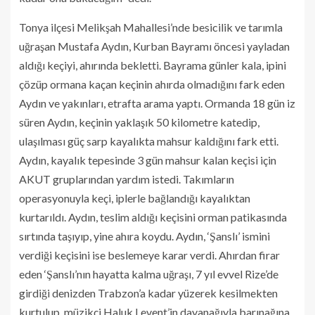
Tonya ilçesi Melikşah Mahallesi’nde besicilik ve tarımla
uğraşan Mustafa Aydın, Kurban Bayramı öncesi yayladan
aldığı keçiyi, ahırında bekletti. Bayrama günler kala, ipini
çözüp ormana kaçan keçinin ahırda olmadığını fark eden
Aydın ve yakınları, etrafta arama yaptı. Ormanda 18 gün iz
süren Aydın, keçinin yaklaşık 50 kilometre katedip,
ulaşılması güç sarp kayalıkta mahsur kaldığını fark etti.
Aydın, kayalık tepesinde 3 gün mahsur kalan keçisi için
AKUT gruplarından yardım istedi. Takımların
operasyonuyla keçi, iplerle bağlandığı kayalıktan
kurtarıldı. Aydın, teslim aldığı keçisini orman patikasında
sırtında taşıyıp, yine ahıra koydu. Aydın, ‘Şanslı’ ismini
verdiği keçisini ise beslemeye karar verdi. Ahırdan firar
eden ‘Şanslı’nın hayatta kalma uğraşı, 7 yıl evvel Rize’de
girdiği denizden Trabzon’a kadar yüzerek kesilmekten
kurtulup, müzikçi Haluk Levent’in dayanağıyla barınağına