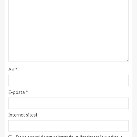
Ad
*
E-posta
*
İnternet sitesi
Daha sonraki yorumlarımda kullanılması için adım, e-