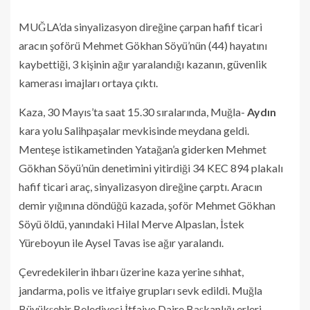
MUĞLA’da sinyalizasyon direğine çarpan hafif ticari
aracın şoförü Mehmet Gökhan Söyü’nün (44) hayatını
kaybettiği, 3 kişinin ağır yaralandığı kazanın, güvenlik
kamerası imajları ortaya çıktı.
Kaza, 30 Mayıs’ta saat 15.30 sıralarında, Muğla-
Aydın
kara yolu Salihpaşalar mevkisinde meydana geldi.
Menteşe istikametinden Yatağan’a giderken Mehmet
Gökhan Söyü’nün denetimini yitirdiği 34 KEC 894 plakalı
hafif ticari araç, sinyalizasyon direğine çarptı. Aracın
demir yığınına döndüğü kazada, şoför Mehmet Gökhan
Söyü öldü, yanındaki Hilal Merve Alpaslan, İstek
Yüreboyun ile Aysel Tavas ise ağır yaralandı.
Çevredekilerin ihbarı üzerine kaza yerine sıhhat,
jandarma, polis ve itfaiye grupları sevk edildi. Muğla
Büyükşehir Belediyesi İtfaiye Daire Başkanlığı erleri,