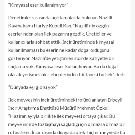
“Kimyasal eser kullanılmıyor”
Denetimler sırasında açıklamalarda bulunan Nazilli
Kaymakamı Huriye Küpeli Kan, “Nazilli’nin özgün
eserlerinden olan ilek pazarını gezdik. Üreticiler ve
kullanıcılarla sohbet ettik. İncir üretiminde kimyasal
kullanılmaması bu eserin ne kadar doğal olduğunu
gösteriyor. Nazilli’de yetiştirilen incirde katiyetle bir
ilaçlama yok. Kimyasal eser kullanılmıyor. Bu da doğal
olarak yetişmesinin sebeplerinden bir tanesi bu ilek” dedi.
“Dünyada eşi gibisi yok”
İlek meyvesinin incir üretimindeki rolünü anlatan Erbeyli
İncir Araştırma Enstitüsü Müdürü Mehmet Özkul,
“Haziran ayıyla birlikte ilek meyvesi ortaya çıkar. Bu
meyve incirde tozlaşmayı sağladığı için olmazsa olmaz bir
rol üstlenir. İncir dışında dünyada öteki hiçbir meyvede bu