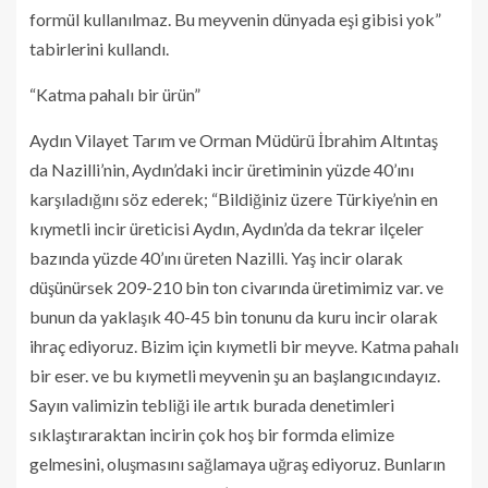
formül kullanılmaz. Bu meyvenin dünyada eşi gibisi yok”
tabirlerini kullandı.
“Katma pahalı bir ürün”
Aydın Vilayet Tarım ve Orman Müdürü İbrahim Altıntaş
da Nazilli’nin, Aydın’daki incir üretiminin yüzde 40’ını
karşıladığını söz ederek; “Bildiğiniz üzere Türkiye’nin en
kıymetli incir üreticisi Aydın, Aydın’da da tekrar ilçeler
bazında yüzde 40’ını üreten Nazilli. Yaş incir olarak
düşünürsek 209-210 bin ton civarında üretimimiz var. ve
bunun da yaklaşık 40-45 bin tonunu da kuru incir olarak
ihraç ediyoruz. Bizim için kıymetli bir meyve. Katma pahalı
bir eser. ve bu kıymetli meyvenin şu an başlangıcındayız.
Sayın valimizin tebliği ile artık burada denetimleri
sıklaştıraraktan incirin çok hoş bir formda elimize
gelmesini, oluşmasını sağlamaya uğraş ediyoruz. Bunların