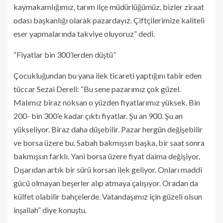
kaymakamlığımız, tarım ilçe müdürlüğümüz, bizler ziraat
odası başkanlığı olarak pazardayız. Çiftçilerimize kaliteli
eser yapmalarında takviye oluyoruz” dedi.
“Fiyatlar bin 300’lerden düştü”
Çocukluğundan bu yana ilek ticareti yaptığını tabir eden
tüccar Sezai Dereli: “Bu sene pazarımız çok güzel.
Malımız biraz noksan o yüzden fiyatlarımız yüksek. Bin
200- bin 300’e kadar çıktı fiyatlar. Şu an 900. Şu an
yükseliyor. Biraz daha düşebilir. Pazar hergün değişebilir
ve borsa üzere bu. Sabah bakmışsın başka, bir saat sonra
bakmışsın farklı. Yani borsa üzere fiyat daima değişiyor.
Dışarıdan artık bir sürü korsan ilek geliyor. Onları maddi
gücü olmayan beşerler alıp atmaya çalışıyor. Oradan da
külfet olabilir bahçelerde. Vatandaşımız için güzeli olsun
inşallah” diye konuştu.