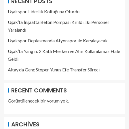
RECENT POSTS
Uşakspor, Liderlik Koltuğuna Oturdu
Uşak’ta İnşaatta Beton Pompası Kırıldı, İki Personel
Yaralandı
Uşakspor Deplasmanda Afyonspor ile Karşılaşacak
Uşak’ta Yangın: 2 Katlı Mesken ve Ahır Kullanılamaz Hale
Geldi
Altay’da Genç Stoper Yunus Efe Transfer Süreci
RECENT COMMENTS
Görüntülenecek bir yorum yok.
ARCHIVES