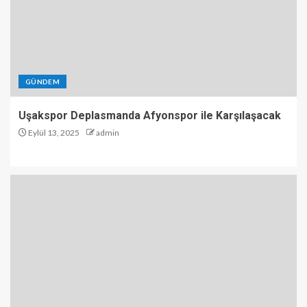
GÜNDEM
Uşakspor Deplasmanda Afyonspor ile Karşılaşacak
Eylül 13, 2025
admin