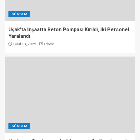
GÜNDEM
Uşak’ta İnşaatta Beton Pompası Kırıldı, İki Personel
Yaralandı
Eylül 13, 2025
admin
GÜNDEM