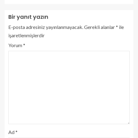
Bir yanıt yazın
E-posta adresiniz yayınlanmayacak.
Gerekli alanlar
*
ile
işaretlenmişlerdir
Yorum
*
Ad
*