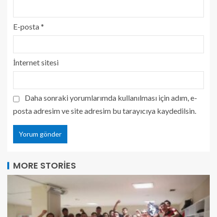
E-posta
*
İnternet sitesi
Daha sonraki yorumlarımda kullanılması için adım, e-
posta adresim ve site adresim bu tarayıcıya kaydedilsin.
MORE STORIES