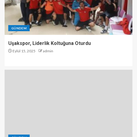
GÜNDEM
Uşakspor, Liderlik Koltuğuna Oturdu
Eylül 15, 2025
admin