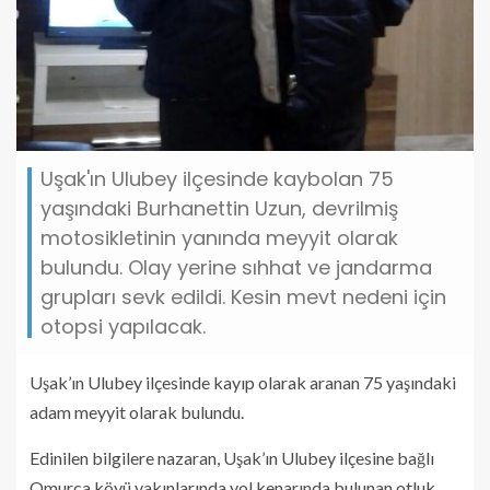
Uşak'ın Ulubey ilçesinde kaybolan 75
yaşındaki Burhanettin Uzun, devrilmiş
motosikletinin yanında meyyit olarak
bulundu. Olay yerine sıhhat ve jandarma
grupları sevk edildi. Kesin mevt nedeni için
otopsi yapılacak.
Uşak’ın Ulubey ilçesinde kayıp olarak aranan 75 yaşındaki
adam meyyit olarak bulundu.
Edinilen bilgilere nazaran, Uşak’ın Ulubey ilçesine bağlı
Omurca köyü yakınlarında yol kenarında bulunan otluk