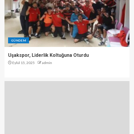
GÜNDEM
Uşakspor, Liderlik Koltuğuna Oturdu
Eylül 15, 2025
admin