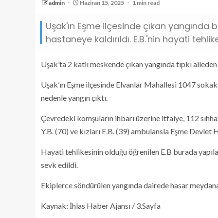
admin
Haziran 15, 2025
1 min read
Uşak'ın Eşme ilçesinde çıkan yangında b
hastaneye kaldırıldı. E.B.'nin hayati tehlik
Uşak’ta 2 katlı meskende çıkan yangında tıpkı aileden
Uşak’ın Eşme ilçesinde Elvanlar Mahallesi 1047 sokakta
nedenle yangın çıktı.
Çevredeki komşuların ihbarı üzerine itfaiye, 112 sıhhat
Y.B. (70) ve kızları E.B. (39) ambulansla Eşme Devlet H
Hayati tehlikesinin olduğu öğrenilen E.B burada yap
sevk edildi.
Ekiplerce söndürülen yangında dairede hasar meydan
Kaynak: İhlas Haber Ajansı / 3.Sayfa