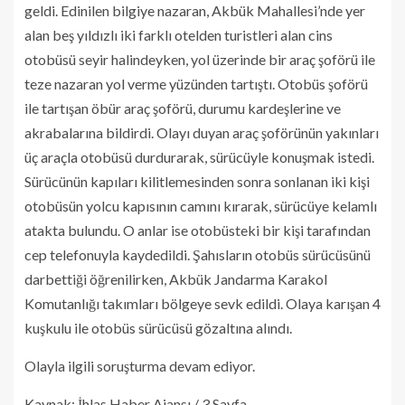
geldi. Edinilen bilgiye nazaran, Akbük Mahallesi’nde yer
alan beş yıldızlı iki farklı otelden turistleri alan cins
otobüsü seyir halindeyken, yol üzerinde bir araç şoförü ile
teze nazaran yol verme yüzünden tartıştı. Otobüs şoförü
ile tartışan öbür araç şoförü, durumu kardeşlerine ve
akrabalarına bildirdi. Olayı duyan araç şoförünün yakınları
üç araçla otobüsü durdurarak, sürücüyle konuşmak istedi.
Sürücünün kapıları kilitlemesinden sonra sonlanan iki kişi
otobüsün yolcu kapısının camını kırarak, sürücüye kelamlı
atakta bulundu. O anlar ise otobüsteki bir kişi tarafından
cep telefonuyla kaydedildi. Şahısların otobüs sürücüsünü
darbettiği öğrenilirken, Akbük Jandarma Karakol
Komutanlığı takımları bölgeye sevk edildi. Olaya karışan 4
kuşkulu ile otobüs sürücüsü gözaltına alındı.
Olayla ilgili soruşturma devam ediyor.
Kaynak: İhlas Haber Ajansı / 3.Sayfa