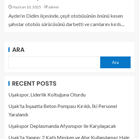
Haziran 10, 2025
admin
Aydın'ın Didim ilçesinde, çeşit otobüsünün önünü kesen
şahıslar otobüs sürücüsünü darbetti ve camlarını kırdı....
ARA
Ara
RECENT POSTS
Uşakspor, Liderlik Koltuğuna Oturdu
Uşak’ta İnşaatta Beton Pompası Kırıldı, İki Personel
Yaralandı
Uşakspor Deplasmanda Afyonspor ile Karşılaşacak
Uşak’ta Yangın: 2 Katlı Mesken ve Ahır Kullanılamaz Hale