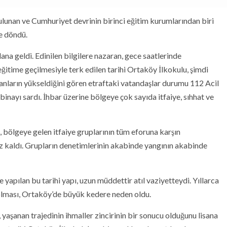
ulunan ve Cumhuriyet devrinin birinci eğitim kurumlarından biri
le döndü.
na geldi. Edinilen bilgilere nazaran, gece saatlerinde
 eğitime geçilmesiyle terk edilen tarihi Ortaköy İlkokulu, şimdi
nların yükseldiğini gören etraftaki vatandaşlar durumu 112 Acil
inayı sardı. İhbar üzerine bölgeye çok sayıda itfaiye, sıhhat ve
, bölgeye gelen itfaiye gruplarının tüm eforuna karşın
z kaldı. Grupların denetimlerinin akabinde yangının akabinde
 yapılan bu tarihi yapı, uzun müddettir atıl vaziyetteydi. Yıllarca
 olması, Ortaköy’de büyük kedere neden oldu.
yaşanan trajedinin ihmaller zincirinin bir sonucu olduğunu lisana