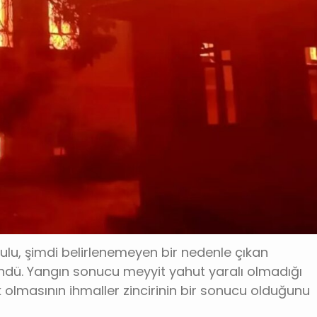
kokulu, şimdi belirlenemeyen bir nedenle çıkan
ü. Yangın sonucu meyyit yahut yaralı olmadığı
ok olmasının ihmaller zincirinin bir sonucu olduğunu