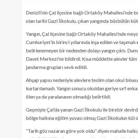
Denizli’nin Çal ilçesine bağlı Ortaköy Mahallesi’nde b
olan tarihi Gazi İlkokulu, çıkan yangında büsbütün kü
Yangın, Çal ilçesine bağlı Ortaköy Mahallesi’nde meyda
Cumhuriyet’in birinci yıllarında inşa edilen ve taşımalı
belirlenemeyen bir nedenden dolayı yangın çıktı. Duma
Davet Merkezi’ne bildirdi. Kısa müddette alevler tüm b
jandarma grupları sevk edildi.
Ahşap yapısı nedeniyle alevlere teslim olan okul binası
kurtarılamadı. Yangın sonucu okuldan geriye sırf enka
ölen ya da yaralananın olmadığı belirtildi.
Geçmişte Çal’da yanan Gazi İlkokulu ile birebir devirde
bölge halkına eğitim yuvası olmuş Gazi İlkokulun kül
“Tarih göz nazaran göre yok oldu” diyen mahalle halkı, 