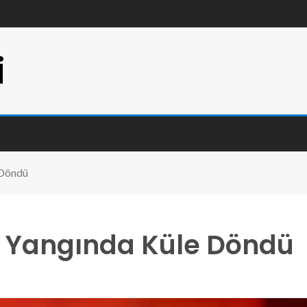
i
 Döndü
lu Yangında Küle Döndü