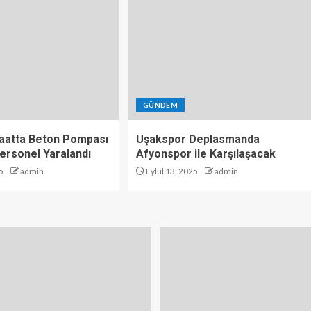
GÜNDEM
şaatta Beton Pompası
Uşakspor Deplasmanda
 Personel Yaralandı
Afyonspor ile Karşılaşacak
5
admin
Eylül 13, 2025
admin