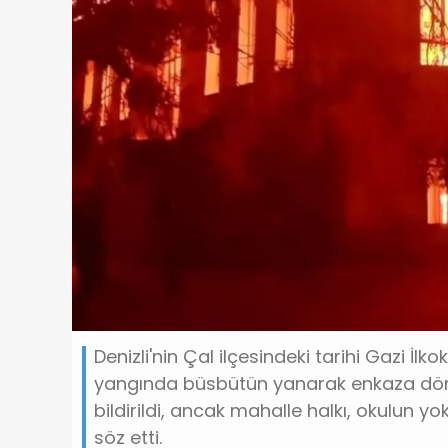
Denizli'nin Çal ilçesindeki tarihi Gazi İl
yangında büsbütün yanarak enkaza dönd
bildirildi, ancak mahalle halkı, okulun y
söz etti.